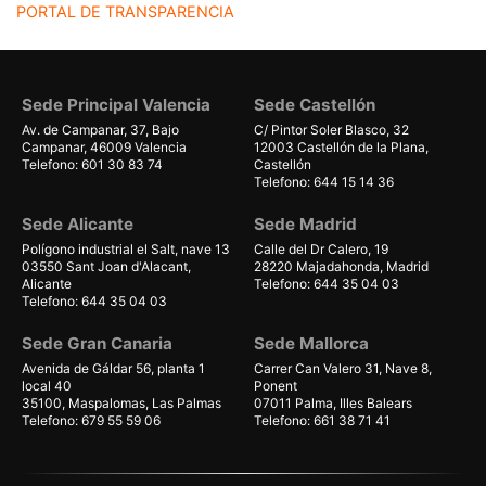
PORTAL DE TRANSPARENCIA
Sede Principal Valencia
Sede Castellón
Av. de Campanar, 37, Bajo
C/ Pintor Soler Blasco, 32
Campanar, 46009 Valencia
12003 Castellón de la Plana,
Telefono: 601 30 83 74
Castellón
Telefono: 644 15 14 36
Sede Alicante
Sede Madrid
Polígono industrial el Salt, nave 13
Calle del Dr Calero, 19
03550 Sant Joan d'Alacant,
28220 Majadahonda, Madrid
Alicante
Telefono: 644 35 04 03
Telefono: 644 35 04 03
Sede Gran Canaria
Sede Mallorca
Avenida de Gáldar 56, planta 1
Carrer Can Valero 31, Nave 8,
local 40
Ponent
35100, Maspalomas, Las Palmas
07011 Palma, Illes Balears
Telefono: 679 55 59 06
Telefono: 661 38 71 41