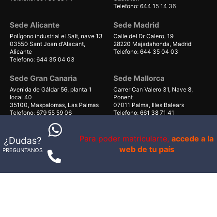
Telefono: 644 15 14 36
Sede Alicante
Sede Madrid
Polígono industrial el Salt, nave 13
Calle del Dr Calero, 19
03550 Sant Joan d'Alacant,
28220 Majadahonda, Madrid
Alicante
Telefono: 644 35 04 03
Telefono: 644 35 04 03
Sede Gran Canaria
Sede Mallorca
Avenida de Gáldar 56, planta 1
Carrer Can Valero 31, Nave 8,
local 40
Ponent
35100, Maspalomas, Las Palmas
07011 Palma, Illes Balears
Telefono: 679 55 59 06
Telefono: 661 38 71 41
Para poder matricularte,
accede a la
¿Dudas?
web de tu país
PREGUNTANOS
© 1998-2026 - IS VITAL BRAND S.L.U. - B98802879
Av. Campanar 39
Política de Privacidad
Politica de Cookies
Configurar cookies
Aviso Legal