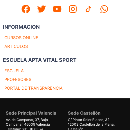
INFORMACION
CURSOS ONLINE
ARTICULOS
ESCUELA APTA VITAL SPORT
ESCUELA
PROFESORES
PORTAL DE TRANSPARENCIA
Sede Principal Valencia
Sede Castellón
Av. de Campanar, 37, Bajo
C/ Pintor Soler Blasco, 32
Campanar, 46009 Valencia
12003 Castellón de la Plana,
Telefono: 601 30 83 74
Castellón